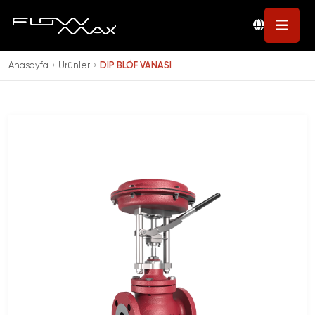
Anasayfa
›
Ürünler
›
DİP BLÖF VANASI
Kontrol Grubu
Seperatörler
Kazan Otomasyon
Temiz Buhar Grubu
Sistemleri